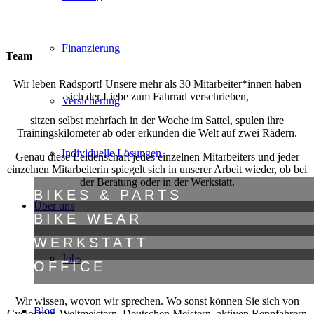
Finanzierung
Team
Wir leben Radsport! Unsere mehr als 30 Mitarbeiter*innen haben
sich der Liebe zum Fahrrad verschrieben,
Versicherung
sitzen selbst mehrfach in der Woche im Sattel, spulen ihre
Trainingskilometer ab oder erkunden die Welt auf zwei Rädern.
Individuelle Lösungen
Genau diese Leidenschaft jedes einzelnen Mitarbeiters und jeder
einzelnen Mitarbeiterin spiegelt sich in unserer Arbeit wieder, ob bei
der Beratung oder in der Werkstatt.
BIKES & PARTS
Über uns
BIKE WEAR
WERKSTATT
Jobs
OFFICE
Wir wissen, wovon wir sprechen. Wo sonst können Sie sich von
Blog
Cyclocross-Weltmeistern, Deutschen Meistern, aktiven Rennfahrern