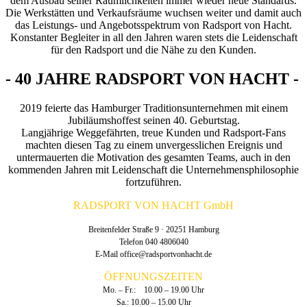
dem Ausbau seiner Räumlichkeiten immer wieder neue Standards.
Die Werkstätten und Verkaufsräume wuchsen weiter und damit auch
das Leistungs- und Angebotsspektrum von Radsport von Hacht.
Konstanter Begleiter in all den Jahren waren stets die Leidenschaft
für den Radsport und die Nähe zu den Kunden.
- 40 JAHRE RADSPORT VON HACHT -
2019 feierte das Hamburger Traditionsunternehmen mit einem
Jubiläumshoffest seinen 40. Geburtstag.
Langjährige Weggefährten, treue Kunden und Radsport-Fans
machten diesen Tag zu einem unvergesslichen Ereignis und
untermauerten die Motivation des gesamten Teams, auch in den
kommenden Jahren mit Leidenschaft die Unternehmensphilosophie
fortzuführen.
RADSPORT VON HACHT GmbH
Breitenfelder Straße 9 · 20251 Hamburg
Telefon 040 4806040
E-Mail
office@radsportvonhacht.de
ÖFFNUNGSZEITEN
Mo. – Fr.: 10.00 – 19.00 Uhr
Sa.: 10.00 – 15.00 Uhr