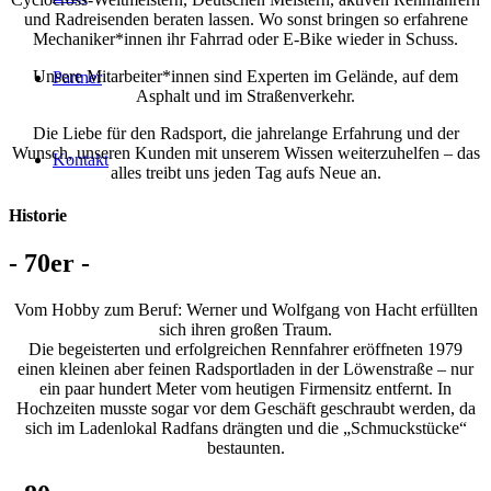
und Radreisenden beraten lassen. Wo sonst bringen so erfahrene
Mechaniker*innen ihr Fahrrad oder E-Bike wieder in Schuss.
Unsere Mitarbeiter*innen sind Experten im Gelände, auf dem
Partner
Asphalt und im Straßenverkehr.
Die Liebe für den Radsport, die jahrelange Erfahrung und der
Wunsch, unseren Kunden mit unserem Wissen weiterzuhelfen – das
Kontakt
alles treibt uns jeden Tag aufs Neue an.
Historie
- 70er -
Vom Hobby zum Beruf: Werner und Wolfgang von Hacht erfüllten
sich ihren großen Traum.
Die begeisterten und erfolgreichen Rennfahrer eröffneten 1979
einen kleinen aber feinen Radsportladen in der Löwenstraße – nur
ein paar hundert Meter vom heutigen Firmensitz entfernt. In
Hochzeiten musste sogar vor dem Geschäft geschraubt werden, da
sich im Ladenlokal Radfans drängten und die „Schmuckstücke“
bestaunten.