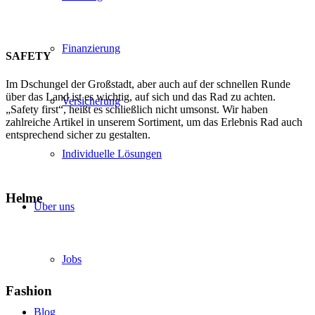
Finanzierung
SAFETY
Im Dschungel der Großstadt, aber auch auf der schnellen Runde
über das Land ist es wichtig, auf sich und das Rad zu achten.
Versicherung
„Safety first“, heißt es schließlich nicht umsonst. Wir haben
zahlreiche Artikel in unserem Sortiment, um das Erlebnis Rad auch
entsprechend sicher zu gestalten.
Individuelle Lösungen
Helme
Über uns
Jobs
Fashion
Blog