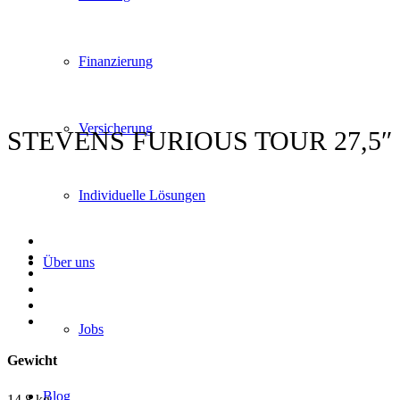
Finanzierung
Versicherung
STEVENS FURIOUS TOUR 27,5″
Individuelle Lösungen
Über uns
Jobs
Gewicht
Blog
14,8 kg