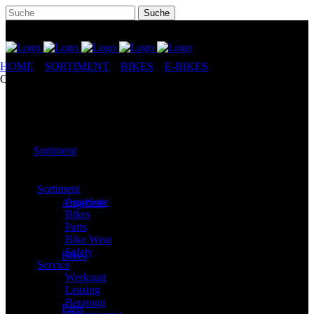
HOME
//
SORTIMENT
//
BIKES
//
E-BIKES
//
STEVENS E-
COURIER LUXE FORMA
Sortiment
Sortiment
Angebote
Angebote
Bikes
Parts
Bike Wear
Safety
Bikes
Service
Werkstatt
Leasing
Beratung
Parts