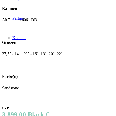
Rahmen
Partner
Aluminium 6061 DB
Kontakt
Grössen
27,5" - 14" | 29" - 16", 18", 20", 22"
Farbe(n)
Sandstone
UVP
3.899,00 Black €