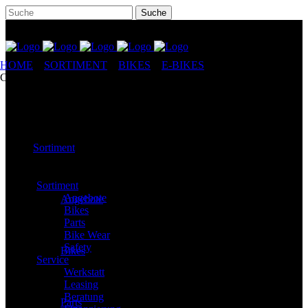
HOME
//
SORTIMENT
//
BIKES
//
E-BIKES
//
STEVENS E-
CAYOLLE GENERATION 2
Sortiment
Sortiment
Angebote
Angebote
Bikes
Parts
Bike Wear
Safety
Bikes
Service
Werkstatt
Leasing
Beratung
Parts