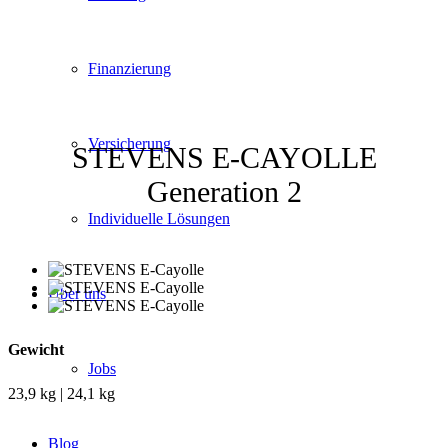
Finanzierung
Versicherung
STEVENS E-CAYOLLE
Generation 2
Individuelle Lösungen
Über uns
Gewicht
Jobs
23,9 kg | 24,1 kg
Blog