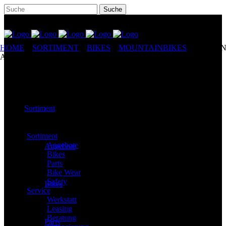
HOME
//
SORTIMENT
//
BIKES
//
MOUNTAINBIKES
//
STEVEN
APPLEBEE GENERATION 1
Sortiment
Sortiment
Angebote
Angebote
Bikes
Parts
Bike Wear
Safety
Bikes
Service
Werkstatt
Leasing
Beratung
Parts