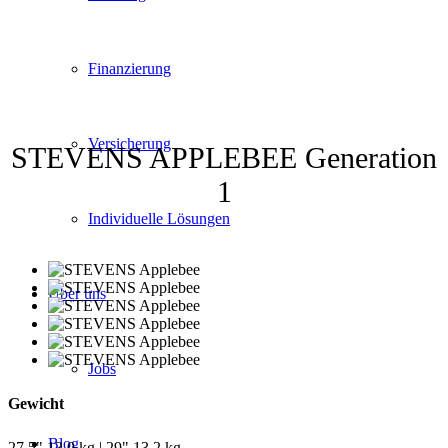
Finanzierung
Versicherung
STEVENS APPLEBEE Generation
1
Individuelle Lösungen
Über uns
Jobs
Gewicht
Blog
27,5" 13,0 kg | 29" 13,2 kg