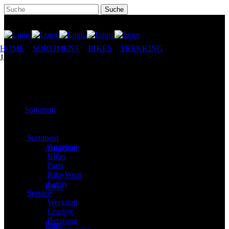
HOME
//
SORTIMENT
//
BIKES
//
TREKKING
//
STEVENS
JAZZ LADY
Sortiment
Sortiment
Angebote
Angebote
Bikes
Parts
Bike Wear
Safety
Bikes
Service
Werkstatt
Leasing
Beratung
Parts