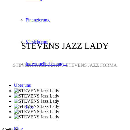
Finanzierung
Versicherung
STEVENS JAZZ LADY
Individuelle Lösungen
STEVENS JAZZ GENT
/
STEVENS JAZZ FORMA
Über uns
Jobs
Blog
Gewicht