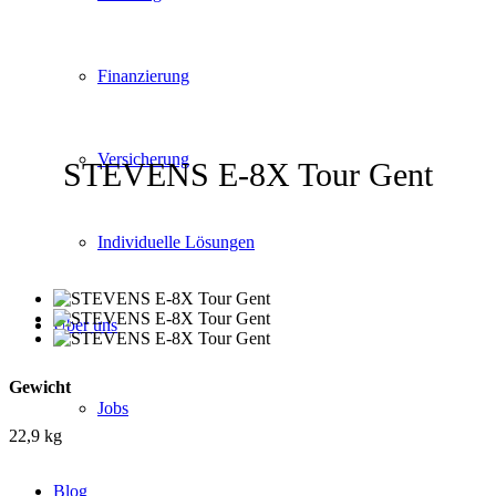
Finanzierung
Versicherung
STEVENS E-8X Tour Gent
Individuelle Lösungen
Über uns
Gewicht
Jobs
22,9 kg
Blog