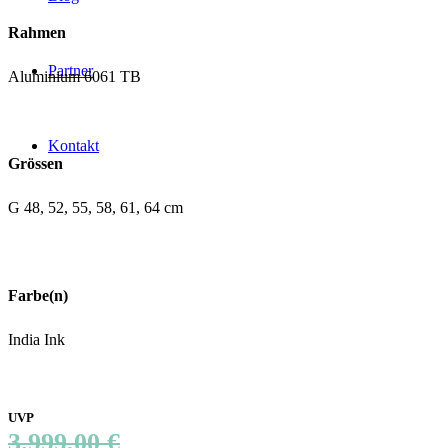
Rahmen
Partner
Aluminium 6061 TB
Kontakt
Grössen
G 48, 52, 55, 58, 61, 64 cm
Farbe(n)
India Ink
UVP
3.999,00 €