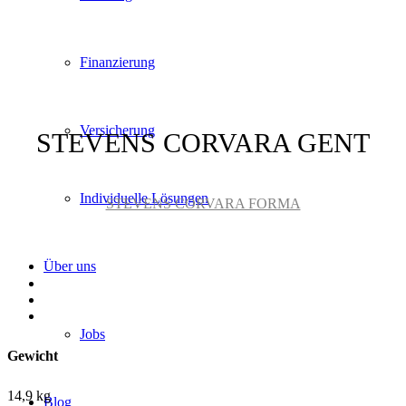
Finanzierung
Versicherung
STEVENS CORVARA GENT
Individuelle Lösungen
STEVENS CORVARA FORMA
Über uns
Jobs
Gewicht
14,9 kg
Blog