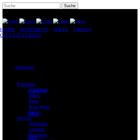
HOME
//
SORTIMENT
//
BIKES
//
URBAN
CITY/CITYCROSS
//
STEVENS CORVARA GENT
Sortiment
Sortiment
Angebote
Angebote
Bikes
Parts
Bike Wear
Safety
Bikes
Service
Werkstatt
Leasing
Beratung
Parts