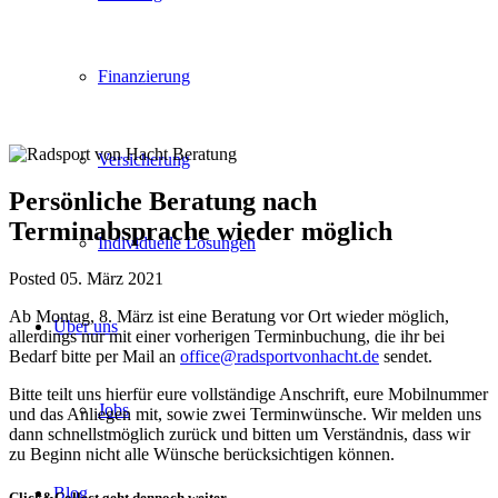
Finanzierung
Versicherung
Persönliche Beratung nach
Terminabsprache wieder möglich
Individuelle Lösungen
Posted 05. März 2021
Ab Montag, 8. März ist eine Beratung vor Ort wieder möglich,
Über uns
allerdings nur mit einer vorherigen Terminbuchung, die ihr bei
Bedarf bitte per Mail an
office@radsportvonhacht.de
sendet.
Bitte teilt uns hierfür eure vollständige Anschrift, eure Mobilnummer
Jobs
und das Anliegen mit, sowie zwei Terminwünsche. Wir melden uns
dann schnellstmöglich zurück und bitten um Verständnis, dass wir
zu Beginn nicht alle Wünsche berücksichtigen können.
Blog
Click&Collect geht dennoch weiter