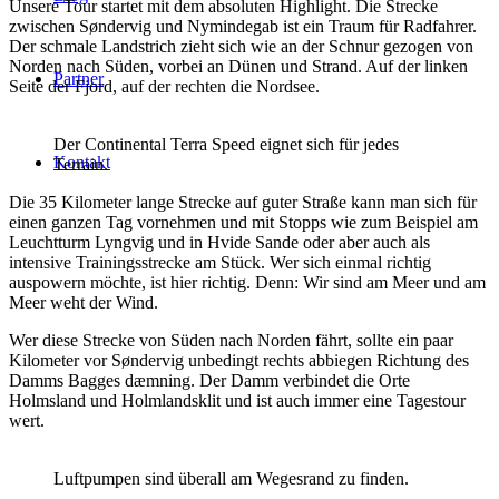
Unsere Tour startet mit dem absoluten Highlight. Die Strecke
zwischen Søndervig und Nymindegab ist ein Traum für Radfahrer.
Der schmale Landstrich zieht sich wie an der Schnur gezogen von
Norden nach Süden, vorbei an Dünen und Strand. Auf der linken
Partner
Seite der Fjord, auf der rechten die Nordsee.
Der Continental Terra Speed eignet sich für jedes
Kontakt
Terrain.
Die 35 Kilometer lange Strecke auf guter Straße kann man sich für
einen ganzen Tag vornehmen und mit Stopps wie zum Beispiel am
Leuchtturm Lyngvig und in Hvide Sande oder aber auch als
intensive Trainingsstrecke am Stück. Wer sich einmal richtig
auspowern möchte, ist hier richtig. Denn: Wir sind am Meer und am
Meer weht der Wind.
Wer diese Strecke von Süden nach Norden fährt, sollte ein paar
Kilometer vor Søndervig unbedingt rechts abbiegen Richtung des
Damms Bagges dæmning. Der Damm verbindet die Orte
Holmsland und Holmlandsklit und ist auch immer eine Tagestour
wert.
Luftpumpen sind überall am Wegesrand zu finden.