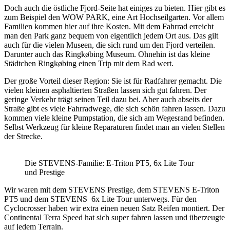
Doch auch die östliche Fjord-Seite hat einiges zu bieten. Hier gibt es
zum Beispiel den WOW PARK, eine Art Hochseilgarten. Vor allem
Familien kommen hier auf ihre Kosten. Mit dem Fahrrad erreicht
man den Park ganz bequem von eigentlich jedem Ort aus. Das gilt
auch für die vielen Museen, die sich rund um den Fjord verteilen.
Darunter auch das Ringkøbing Museum. Ohnehin ist das kleine
Städtchen Ringkøbing einen Trip mit dem Rad wert.
Der große Vorteil dieser Region: Sie ist für Radfahrer gemacht. Die
vielen kleinen asphaltierten Straßen lassen sich gut fahren. Der
geringe Verkehr trägt seinen Teil dazu bei. Aber auch abseits der
Straße gibt es viele Fahrradwege, die sich schön fahren lassen. Dazu
kommen viele kleine Pumpstation, die sich am Wegesrand befinden.
Selbst Werkzeug für kleine Reparaturen findet man an vielen Stellen
der Strecke.
Die STEVENS-Familie: E-Triton PT5, 6x Lite Tour
und Prestige
Wir waren mit dem STEVENS Prestige, dem STEVENS E-Triton
PT5 und dem STEVENS 6x Lite Tour unterwegs. Für den
Cyclocrosser haben wir extra einen neuen Satz Reifen montiert. Der
Continental Terra Speed hat sich super fahren lassen und überzeugte
auf jedem Terrain.